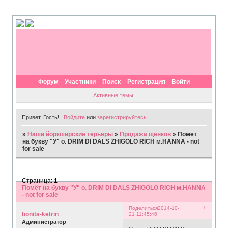
Форум
Участники
Поиск
Регистрация
Войти
Активные темы
Привет, Гость!
Войдите
или
зарегистрируйтесь
.
»
Наши йоркширские терьеры
»
Продажа щенков
»
Помёт
на букву "У" о. DRIM DI DALS ZHIGOLO RICH м.HANNA - not
for sale
Страница:
1
Помёт на букву "У" о. DRIM DI DALS ZHIGOLO RICH м.HANNA
- not for sale
1
Поделиться
2014-10-
bonita-ketrin
21 11:45:46
Администратор