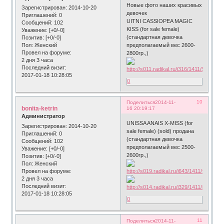
Новые фото наших красивых
Зарегистрирован
: 2014-10-20
девочек
Приглашений:
0
UITNI CASSIOPEA MAGIC
Сообщений:
102
KISS (for sale female)
Уважение:
[+0/-0]
(стандартная девочка
Позитив:
[+0/-0]
предполагаемый вес 2600-
Пол:
Женский
Провел на форуме:
2800гр.,)
2 дня 3 часа
Последний визит:
2017-01-18 10:28:05
0
10
Поделиться
2014-11-
bonita-ketrin
16 20:19:17
Администратор
UNISSA ANAIS Х-MISS (for
Зарегистрирован
: 2014-10-20
sale female) (sold) продана
Приглашений:
0
(стандартная девочка
Сообщений:
102
предполагаемый вес 2500-
Уважение:
[+0/-0]
2600гр.,)
Позитив:
[+0/-0]
Пол:
Женский
Провел на форуме:
2 дня 3 часа
Последний визит:
2017-01-18 10:28:05
0
11
Поделиться
2014-11-