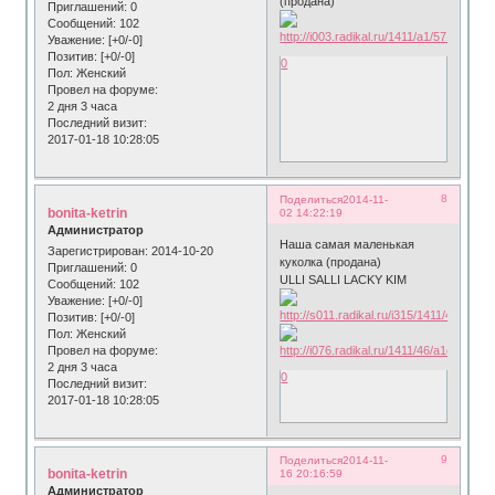
(продана)
Приглашений:
0
Сообщений:
102
Уважение:
[+0/-0]
Позитив:
[+0/-0]
0
Пол:
Женский
Провел на форуме:
2 дня 3 часа
Последний визит:
2017-01-18 10:28:05
8
Поделиться
2014-11-
bonita-ketrin
02 14:22:19
Администратор
Наша самая маленькая
Зарегистрирован
: 2014-10-20
куколка (продана)
Приглашений:
0
ULLI SALLI LACKY KIM
Сообщений:
102
Уважение:
[+0/-0]
Позитив:
[+0/-0]
Пол:
Женский
Провел на форуме:
2 дня 3 часа
0
Последний визит:
2017-01-18 10:28:05
9
Поделиться
2014-11-
bonita-ketrin
16 20:16:59
Администратор