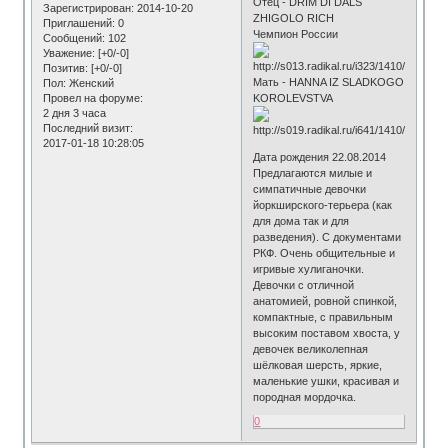
Отец - DRIM DI DALS
Зарегистрирован
: 2014-10-20
ZHIGOLO RICH
Приглашений:
0
Чемпион России
Сообщений:
102
Уважение:
[+0/-0]
Позитив:
[+0/-0]
Мать - HANNA IZ SLADKOGO
Пол:
Женский
Провел на форуме:
KOROLEVSTVA
2 дня 3 часа
Последний визит:
2017-01-18 10:28:05
Дата рождения 22.08.2014
Предлагаются милые и
симпатичные девочки
йоркширского-терьера (как
для дома так и для
разведения). C документами
РКФ. Очень общительные и
игривые хулиганочки.
Девочки с отличной
анатомией, ровной спинкой,
компактные, с правильным
высоким поставом хвоста, у
девочек великолепная
шёлковая шерсть, яркие,
маленькие ушки, красивая и
породная мордочка.
0