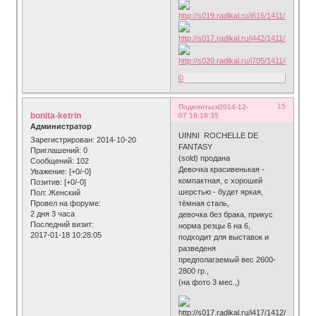
0
15
Поделиться
2014-12-
bonita-ketrin
07 16:18:35
Администратор
UINNI ROCHELLE DE
Зарегистрирован
: 2014-10-20
FANTASY
Приглашений:
0
(sold) продана
Сообщений:
102
Девочка красивенькая -
Уважение:
[+0/-0]
компактная, c хорошей
Позитив:
[+0/-0]
шерстью - будет яркая,
Пол:
Женский
Провел на форуме:
тёмная сталь,
2 дня 3 часа
девочка без брака, прикус
Последний визит:
норма резцы 6 на 6,
2017-01-18 10:28:05
подходит для выставок и
разведеня
предполагаемый вес 2600-
2800 гр.,
(на фото 3 мес.,)