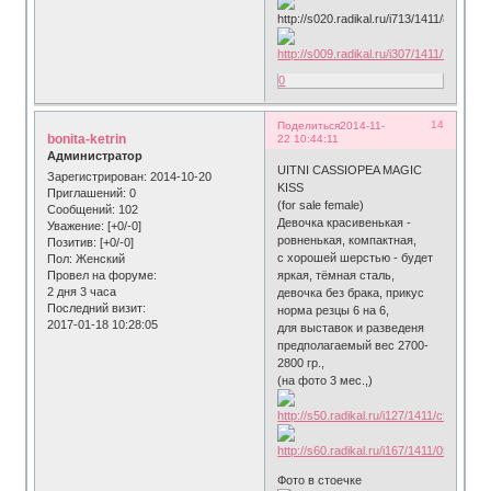
0
14
Поделиться
2014-11-
bonita-ketrin
22 10:44:11
Администратор
UITNI CASSIOPEA MAGIC
Зарегистрирован
: 2014-10-20
KISS
Приглашений:
0
(for sale female)
Сообщений:
102
Девочка красивенькая -
Уважение:
[+0/-0]
ровненькая, компактная,
Позитив:
[+0/-0]
c хорошей шерстью - будет
Пол:
Женский
Провел на форуме:
яркая, тёмная сталь,
2 дня 3 часа
девочка без брака, прикус
Последний визит:
норма резцы 6 на 6,
2017-01-18 10:28:05
для выставок и разведеня
предполагаемый вес 2700-
2800 гр.,
(на фото 3 мес.,)
Фото в стоечке