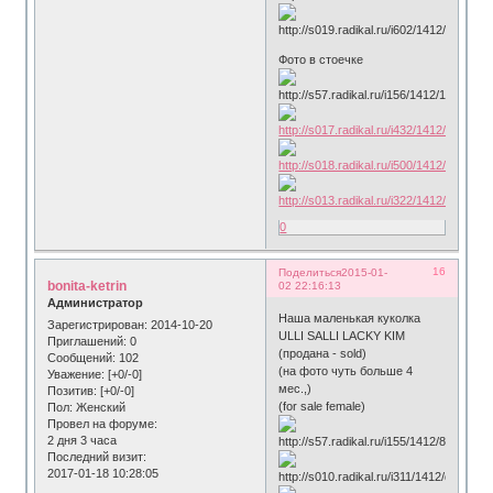
Фото в стоечке
0
16
Поделиться
2015-01-
bonita-ketrin
02 22:16:13
Администратор
Наша маленькая куколка
Зарегистрирован
: 2014-10-20
ULLI SALLI LACKY KIM
Приглашений:
0
(продана - sold)
Сообщений:
102
(на фотo чуть больше 4
Уважение:
[+0/-0]
мес.,)
Позитив:
[+0/-0]
(for sale female)
Пол:
Женский
Провел на форуме:
2 дня 3 часа
Последний визит:
2017-01-18 10:28:05