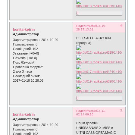
0
4
Поделиться
2014-10-
bonita-ketrin
28 17:13:01
Администратор
ULLI SALLI LACKY KIM
Зарегистрирован
: 2014-10-20
(продана)
Приглашений:
0
Сообщений:
102
Уважение:
[+0/-0]
Позитив:
[+0/-0]
Пол:
Женский
Провел на форуме:
2 дня 3 часа
Последний визит:
2017-01-18 10:28:05
0
5
Поделиться
2014-11-
bonita-ketrin
02 14:06:16
Администратор
Наши девочки
Зарегистрирован
: 2014-10-20
UNISSA ANAIS Х-MISS и
Приглашений:
0
UITNI CASSIOPEA MAGIC
Сообщений:
102