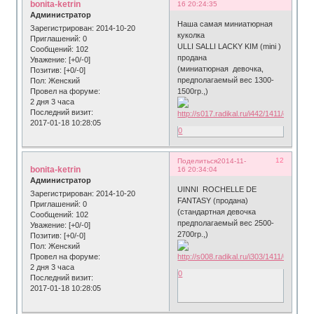
bonita-ketrin
16 20:24:35
Администратор
Наша самая миниатюрная
Зарегистрирован
: 2014-10-20
куколка
Приглашений:
0
ULLI SALLI LACKY KIM (mini )
Сообщений:
102
продана
Уважение:
[+0/-0]
(миниатюрная девочка,
Позитив:
[+0/-0]
предполагаемый вес 1300-
Пол:
Женский
Провел на форуме:
1500гр.,)
2 дня 3 часа
Последний визит:
2017-01-18 10:28:05
0
12
Поделиться
2014-11-
bonita-ketrin
16 20:34:04
Администратор
UINNI ROCHELLE DE
Зарегистрирован
: 2014-10-20
FANTASY (продана)
Приглашений:
0
(стандартная девочка
Сообщений:
102
предполагаемый вес 2500-
Уважение:
[+0/-0]
2700гр.,)
Позитив:
[+0/-0]
Пол:
Женский
Провел на форуме:
2 дня 3 часа
0
Последний визит:
2017-01-18 10:28:05