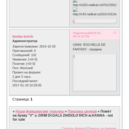
0
17
Поделиться
2015-01-
bonita-ketrin
09 21:47:59
Администратор
UINNI ROCHELLE DE
Зарегистрирован
: 2014-10-20
FANTASY - продана
Приглашений:
0
Сообщений:
102
0
Уважение:
[+0/-0]
Позитив:
[+0/-0]
Пол:
Женский
Провел на форуме:
2 дня 3 часа
Последний визит:
2017-01-18 10:28:05
Страница:
1
»
Наши йоркширские терьеры
»
Продажа щенков
»
Помёт
на букву "У" о. DRIM DI DALS ZHIGOLO RICH м.HANNA - not
for sale
Создать форум
|
Помощь по форуму