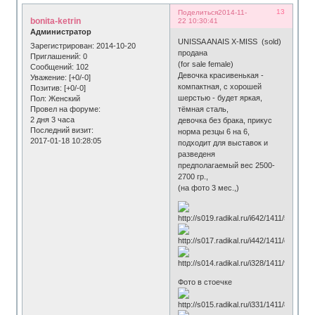
13
Поделиться
2014-11-
bonita-ketrin
22 10:30:41
Администратор
UNISSA ANAIS Х-MISS (sold)
Зарегистрирован
: 2014-10-20
продана
Приглашений:
0
(for sale female)
Сообщений:
102
Девочка красивенькая -
Уважение:
[+0/-0]
компактная, c хорошей
Позитив:
[+0/-0]
шерстью - будет яркая,
Пол:
Женский
Провел на форуме:
тёмная сталь,
2 дня 3 часа
девочка без брака, прикус
Последний визит:
норма резцы 6 на 6,
2017-01-18 10:28:05
подходит для выставок и
разведеня
предполагаемый вес 2500-
2700 гр.,
(на фото 3 мес.,)
Фото в стоечке